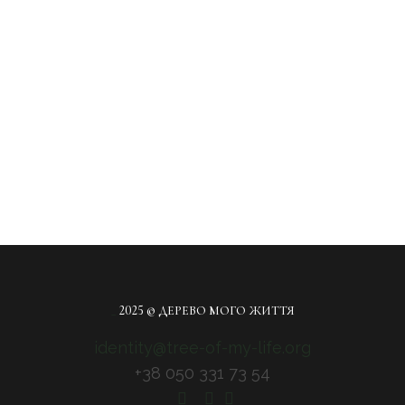
_
2025 © ДЕРЕВО МОГО ЖИТТЯ
identity@tree-of-my-life.org
+38 050 331 73 54