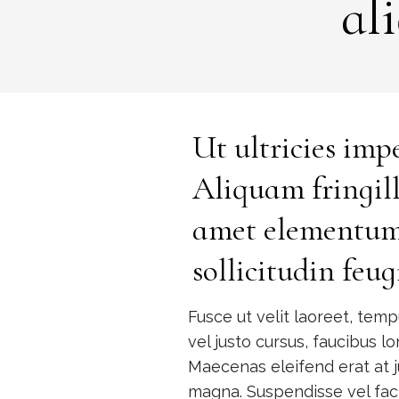
al
Ut ultricies imp
Aliquam fringill
amet elementum
sollicitudin feug
Fusce ut velit laoreet, temp
vel justo cursus, faucibus l
Maecenas eleifend erat at ju
magna. Suspendisse vel facil