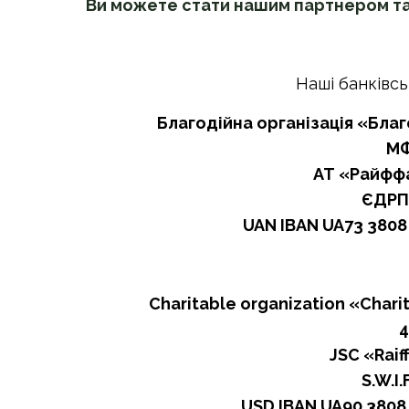
Ви можете стати нашим партнером та
Наші банківсь
Благодійна організація «Бл
МФ
АТ «Райфф
ЄДРП
UAN IBAN UA73 3808 
Charitable organization «Chari
4
JSC «Raif
S.W.I
USD IBAN UA90 3808 