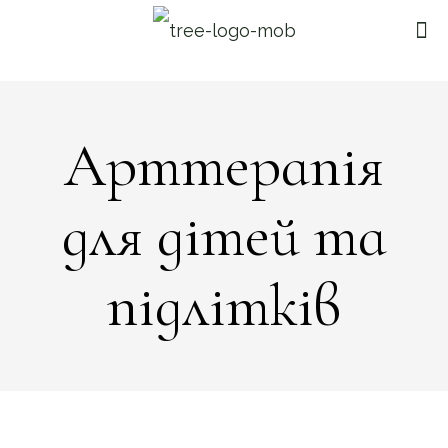
Арттерапія
для дітей та
підлітків