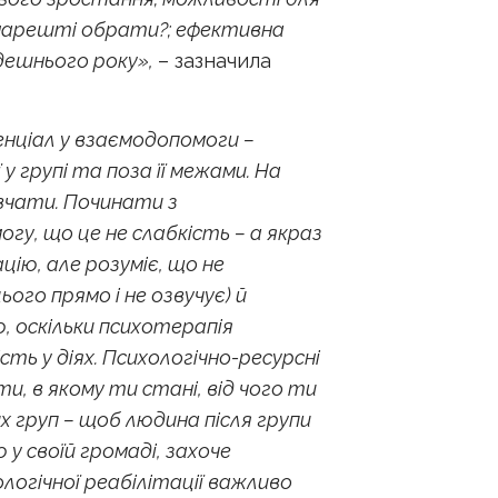
к нарешті обрати?; ефективна
йдешнього року»,
– зазначила
нціал у взаємодопомоги –
 у групі та поза її межами. На
авчати. Починати з
у, що це не слабкість – а якраз
ію, але розуміє, що не
го прямо і не озвучує) й
, оскільки психотерапія
ть у діях. Психологічно-ресурсні
и, в якому ти стані, від чого ти
 груп – щоб людина після групи
 у своїй громаді, захоче
логічної реабілітації важливо