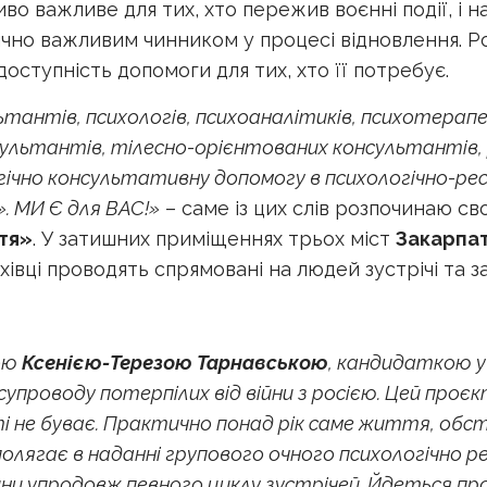
во важливе для тих, хто пережив воєнні події, і 
чно важливим чинником у процесі відновлення. Р
оступність допомоги для тих, хто її потребує.
ьтантів, психологів, психоаналітиків, психотерап
льтантів, тілесно-орієнтованих консультантів, 
гічно консультативну допомогу в психологічно-ре
 МИ Є для ВАС!»
– саме із цих слів розпочинаю св
тя»
. У затишних приміщеннях трьох міст
Закарпат
вці проводять спрямовані на людей зустрічі та за
гою
Ксенією-Терезою Тарнавською
, кандидаткою 
упроводу потерпілих від війни з росією. Цей проє
 не буває. Практично понад рік саме життя, обста
олягає в наданні групового очного психологічно р
ни упродовж певного циклу зустрічей. Йдеться про д