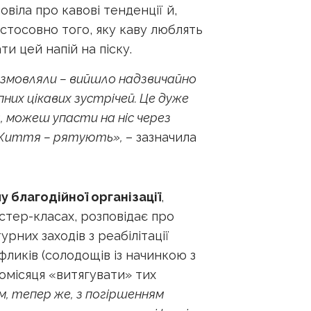
овіла про кавові тенденції й,
 стосовно того, яку каву люблять
и цей напій на піску.
озмовляли – вийшло надзвичайно
их цікавих зустрічей. Це дуже
, можеш упасти на ніс через
о Життя – рятують»,
– зазначила
 благодійної організації
,
айстер-класах, розповідає про
рних заходів з реабілітації
іфликів (солодощів із начинкою з
омісяця «витягувати» тих
м, тепер же, з погіршенням