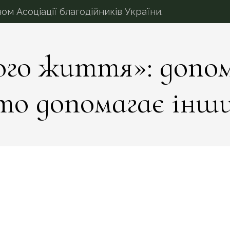
 Асоціації благодійників України.
ого життя»: допо
то допомагає інш