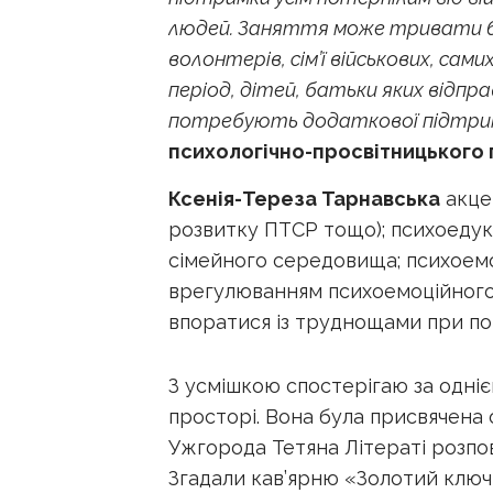
людей. Заняття може тривати 60-
волонтерів, сім’ї військових, са
період, дітей, батьки яких відпр
потребують додаткової підтримки
психологічно-просвітницького
Ксенія-Тереза Тарнавська
акцен
розвитку ПТСР тощо); психоедук
сімейного середовища; психоемо
врегулюванням психоемоційного 
впоратися із труднощами при по
З усмішкою спостерігаю за одніє
просторі. Вона була присвячена 
Ужгорода Тетяна Літераті розпов
Згадали кав’ярню «Золотий ключик