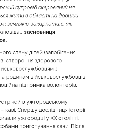
рсний супровід скерований на
ються жити в області на довший
ож земляків-закарпатців, які
озповідає
засновниця
юк.
ого стану дітей (запобігання
ів, створення здорового
військовослужбовцям з
ога родинам військовослужбовців
моційна підтримка волонтерів.
зустрічей в ужгородському
 каві. Спершу дослідниця історії
ивали ужгородці у ХХ столітті.
особами приготування кави. Після