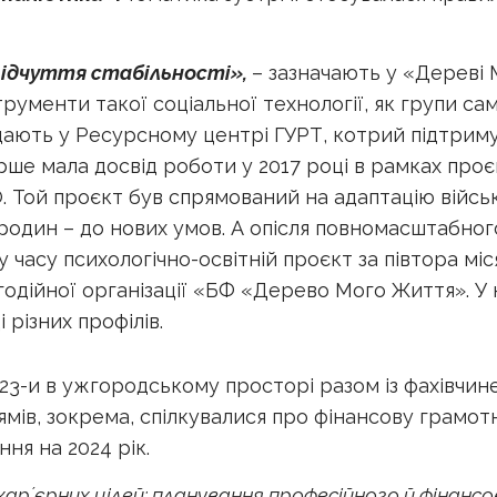
відчуття стабільності»,
– зазначають у «Дереві 
рументи такої соціальної технології, як групи са
додають у Ресурсному центрі ГУРТ, котрий підтрим
е мала досвід роботи у 2017 році в рамках проєк
О. Той проєкт був спрямований на адаптацію військ
х родин – до нових умов. А опісля повномасштабног
 часу психологічно-освітній проєкт за півтора міс
агодійної організації «БФ «Дерево Мого Життя». У
 різних профілів.
023-и в ужгородському просторі разом із фахівчи
ямів, зокрема, спілкувалися про фінансову грамот
ння на 2024 рік.
карʼєрних цілей; планування професійного й фінанс