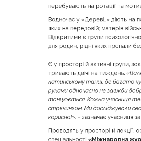
перебувають на ротації та мотива
Водночас у «Дереві…» діють на п
яких на передовій; матерів війсь
Відкритими є групи психологічної
для родин, рідні яких пропали бе
Є у просторі й активні групи, зо
тривають двічі на тиждень.
«Вал
латинському танці, де багато чут
руками одночасно не завжди добре
танцюється. Кожна учасниця тво
стречингом. Ми досліджували свої
корисно!»,
– зазначає учасниця з
Проводять у просторі й лекції, ос
спеціальності
«Міжнародна жур