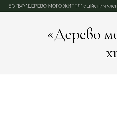
БО "БФ "ДЕРЕВО МОГО ЖИТТЯ" є дійсним членом
«Дерево м
х