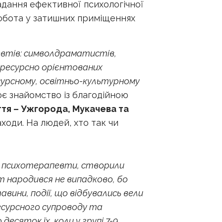
надання ефективної психологічної
обота у затишних приміщеннях
евтів: символдраматистів,
ресурсно орієнтованих
сурсному, освітньо-культурному
оє знайомство із благодійною
тя – Ужгорода, Мукачева та
ходи. На людей, хто так чи
у психотерапевти, створили
кт народився не випадково, бо
вини, події, що відбувались вели
есурсного супроводу та
есяток їх, коли у групі 7-9