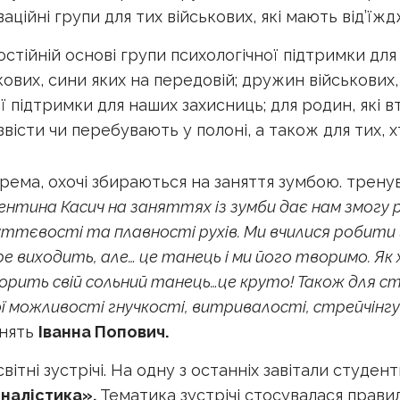
ційні групи для тих військових, які мають від’їжд
остійній основі групи психологічної підтримки для
кових, сини яких на передовій; дружин військових, 
 підтримки для наших захисниць; для родин, які вт
звісти чи перебувають у полоні, а також для тих, 
крема, охочі збираються на заняття зумбою. трену
ентина Касич на заняттях із зумби дає нам змогу 
тєвості та плавності рухів. Ми вчилися робити гар
 виходить, але… це танець і ми його творимо. Як х
рить свій сольний танець…це круто! Також для с
 можливості гнучкості, витривалості, стрейчінгу 
анять
Іванна Попович.
вітні зустрічі. На одну з останніх завітали студенти
налістика».
Тематика зустрічі стосувалася правил