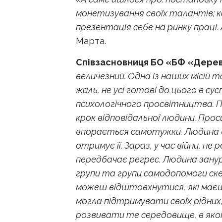
монетизування своїх талантів; к
презентація себе на ринку праці.
Марта.
Співзасновниця БО «БФ «Дере
величезний. Одна із наших місій та
жаль, не усі готові до цього в с
психологічного просвітництва. П
крок відповідальної людини. Про
впорається самотужки. Людина в 
отримує її. Зараз, у час війни, 
передбачає регрес. Людина занурю
групи та групи самодопомоги скер
можеш відштовхнутися, які маєш 
могла підтримувати своїх рідних,
розвивати те середовище, в якому