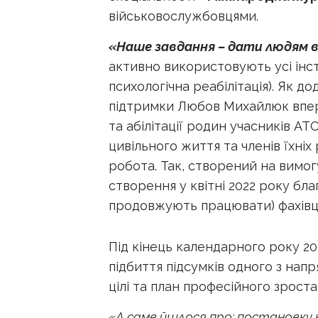
військовослужбовцями.
«Наше завдання – дати людям 
активно використовують усі інст
психологічна реабілітація). Як 
підтримки Любов Михайлюк вперш
та абілітації родин учасників АТ
цивільного життя та членів їхні
робота. Так, створений на вимогу
створення у квітні 2022 року бл
продовжують працювати) фахівці
Під кінець календарного року 2
підбиття підсумків одного з напр
цілі та план професійного зроста
«А саме йшлося про: постановку 