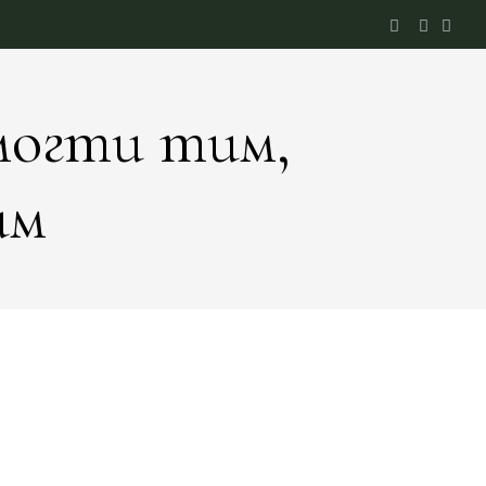
могти тим,
им