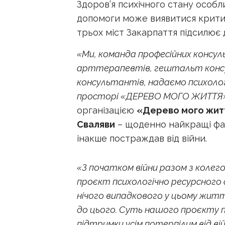
Здоров’я психічного стану особли
допомоги може виявитися крити
трьох міст Закарпаття підсилює д
«Ми, команда професійних консул
арттерапевтів, гештальт консу
консультантів, надаємо психоло
просторі «ДЕРЕВО МОГО ЖИТТЯ».
організацією
«Дерево мого жит
Сваляви
– щоденно найкращі фахі
інакше постраждав від війни.
«З початком війни разом з коле
проєкт психологічно ресурсного с
нічого випадкового у цьому житті
до цього. Суть нашого проєкту п
підтримки усім потерпілим від вій