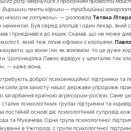
Цього разу звернулися з проханням провести майст
н
. Вирішили пекти кіфлики — традиційний закарпат
о нічого не готували»,
— розповіла
Тетяна Літера
начинкою. Був серед хлопців і один пекар, який сп
ав і приєднався до інших. Сказав, що не може диви
хології, який теж ліпив кіфлики з хлопцями,
Павло
зувати, що вони їли, як воювали, то це дуже хор
и. Щопонеділка Павло відвідує у шпиталях тих хло
и», — каже вона.
потребують доброї психоемоційної підтримки та 
ні сили для захисту нашої держави упродовж пра
 загарбання країною агресором-росією. Саме цю
сталих психологічних групах підтримки та індиві
а постійній основі діє психологічний супровід кож
ода та Мукачева. Одна група психологічної підтри
куванні в Ужгороді. 2 групи психологічної підтримк