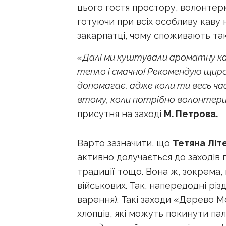
цього гостя простору, волонтерка
готуючи при всіх особливу каву н
закарпатці, чому споживають так
«Далі ми куштували ароматну ка
тепло і смачно! Рекомендую щиро
допомагає, адже коли ти весь ча
втому, коли потрібно волонтери
присутня на заході
М. Петрова.
Варто зазначити, що
Тетяна Літ
активно долучається до заходів пр
традиції тощо. Вона ж, зокрема, 
військових. Так, напередодні різ
варення). Такі заходи «Дерево 
хлопців, які можуть покинути па