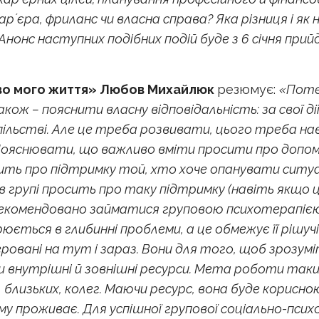
арʼєра, фриланс чи власна справа? Яка різниця і я
 Анонс наступних подібних подій буде з 6 січня при
во мого життя» Любов Михайлюк
резюмує:
«Поте
кож – пояснити власну відповідальність: за свої дії
успільстві. Але це треба розвивати, цього треба н
ояснювати, що важливо вміти просити про допомог
сить про підтримку той, хто хоче опанувати ситуац
групі просить про таку підтримку (навіть якщо цьо
не рекомендовано займатися груповою психотерапією
ється в глибинні проблеми, а це обмежує її рішучіс
овані на тут і зараз. Вони для того, щоб зрозуміт
внутрішні й зовнішні ресурси. Мета роботи таких
 близьких, колег. Маючи ресурс, вона буде корисною
 проживає. Для успішної групової соціально-психо