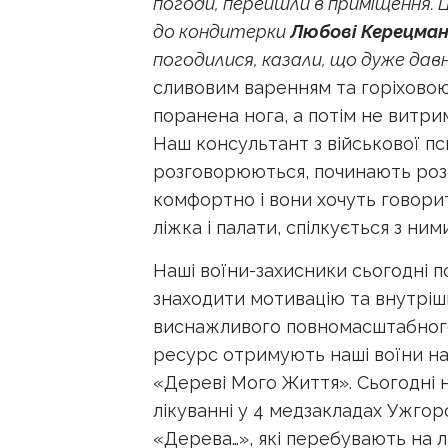
погоди, перейшли в приміщення. 
до кондитерки
Любові Керецма
погодилися, казали, що дуже давн
сливовим варенням та горіховою 
поранена нога, а потім не витрим
Наш консультант з військової пси
розговорюються, починають розка
комфортно і вони хочуть говорит
ліжка і палати, спілкується з ним
Наші воїни-захисники сьогодні 
знаходити мотивацію та внутріш
виснажливого повномасштабного
ресурс отримують наші воїни на 
«Дереві Мого Життя». Сьогодні н
лікуванні у 4 медзакладах Ужгор
«Дерева…», які перебувають на лі