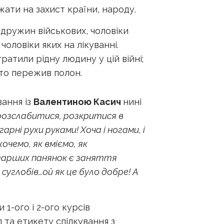
жати на захист країни, народу.
 дружин військових, чоловіки
чоловіки яких на лікуванні.
ратили рідну людину у цій війні;
хто пережив полон.
вання із
Валентиною Касич
нині
розслабитися, розкритися в
ні рухи руками! Хоча і ногами, і
очемо, як вміємо, як
тарших панянок є заняття
суглобів…ой як це було добре! А
 1-ого і 2-ого курсів
 та етикету спілкування з