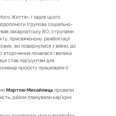
Мого Життя», і задля цього
модопомоги (групова соціально-
ував закарпатську БО, з групами
ту, присвяченому реабілітації
ових, які повернулися з війни, до
о вторгнення почалася і велика
яця став підґрунтям для
 команді проєкту працювали (і
нею
Мартою Михайлець
провели
ність, разом планували кар’єрні
ового зростання; можливості для