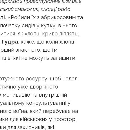
ерклас з приготування кіфликів
ський смаколик, хлопці радо
ті.
«Робили їх з абрикосовим та
очатку сидів у кутку, в нього
тися, як хлопці криво ліплять…
 Гудра
, каже, що коли хлопці
оший знак того, що їм
пців, які не можуть залишити
потужного рecурсу, щоб надалі
ктично уже дворічного
 мотивацію та внутрішній
дуальному консультуванні у
ного воїна, який перебуває на
мки для військових у просторі
и для захисників, які