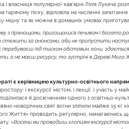
 і власниця популярної кав’ярні Лілія Лукеча розп
а гарячому піску, відповіла на численні запитання
у міцну та як можна в домашніх умовах приготуват
ву з прянощами, пригощалися печивом і багато р
 стежити за анонсами, аби не пропустити наступн
с перебуваєш під тиском обставин, коли, здається
ти, а не маєш ресурсу, то зустрічі в Дереві Мог
ераті є керівницею культурно-освітнього напряму
остору: і екскурсії містом, і лекції, і участь у м
поділилася й досягненням одного з освітньо-культу
двяно-новорічних свят воїни зліпили майже 15 кг к
Мого Життя» проводить регулярно, намагаючись щ
лату.
«Восени ми проводили хлопцям екскурсії місто