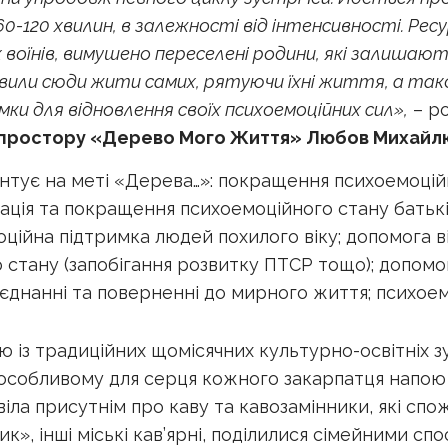
120 хвилин, в залежності від інтенсивності. Ресу
мих воїнів, вимушено переселені родини, які залиша
авили сюди жити самих, рятуючи їхні життя, а так
 для відновлення своїх психоемоційних сил»,
– р
 простору «Дерево Мого Життя» Любов Михайл
тує на меті «Дерева…»: покращення психоемоційн
ація та покращення психоемоційного стану батьк
ційна підтримка людей похилого віку; допомога 
стану (запобігання розвитку ПТСР тощо); допом
єднанні та поверненні до мирного життя; психое
ю із традиційних щомісячних культурно-освітніх 
особливому для серця кожного закарпатця напою –
іла присутнім про каву та кавозамінники, які спож
», інші міські кав’ярні, поділилися сімейними сп