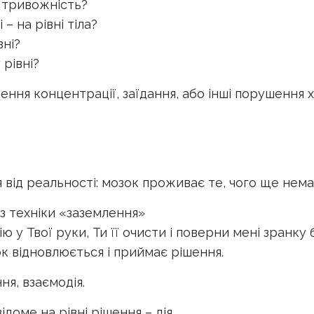
є тривожність?
– на рівні тіла?
вні?
рівні?
ння концентрації, заїдання, або інші порушення 
від реальності: мозок проживає те, чого ще немає,
з техніки «заземлення»
ю у Твої руки, Ти її очисти і поверни мені зранку
ок відновлюється і приймає рішення.
я, взаємодія.
доме на рівні рішення – дія.