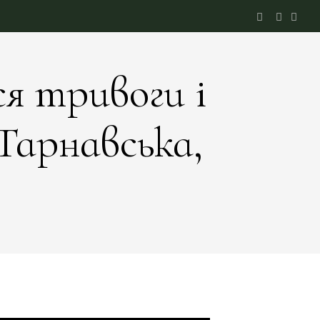
ся тривоги і
Тарнавська,