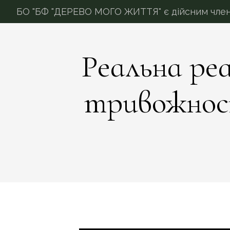
БО "БФ "ДЕРЕВО МОГО ЖИТТЯ" є дійсним членом
Реальна реа
тривожност