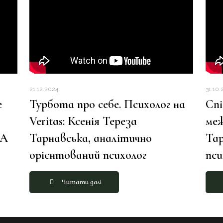
21.12.2024
31.10.
е
Турбота про себе. Психолог на
Спі
Veritas: Ксенія Тереза
меж
А
Тарнавська, аналітично
Тар
орієнтований психолог
пси
Читати далі