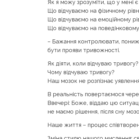
Як я можу зрозуміти, що у мені 
Що відчуваємо на фізичному рівні 
Що відчуваємо на емоційному рі
Що відчуваємо на поведінковому 
– Бажання контролювати, пониже
бути прояви тривожності.
Як діяти, коли відчуваю тривогу?
Чому відчуваю тривогу?
Наш мозок не розпізнає уявлення 
В реальність повертаємося чере
Ввечері: Боже, віддаю цю ситуаці
не маємо рішення, після сну моз
Наше життя – процес співтворенн
Зміна стилю нашого мислення: сві