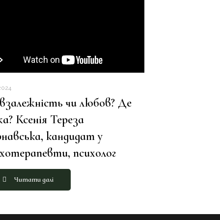
2024
взалежність чи любов? Де
а? Ксенія Тереза
навська, кандидат у
хотерапевти, психолог
Читати далі