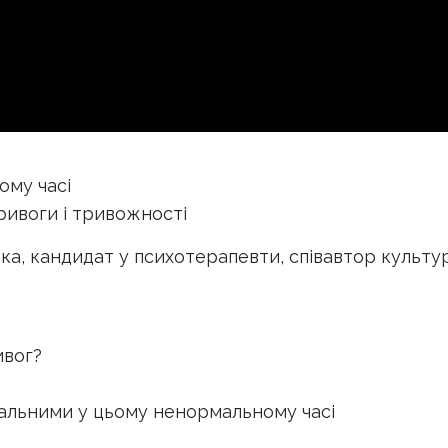
ому часі
ривоги і тривожності
ька, кандидат у психотерапевти, співавтор культу
ивог?
рмальними у цьому ненормальному часі