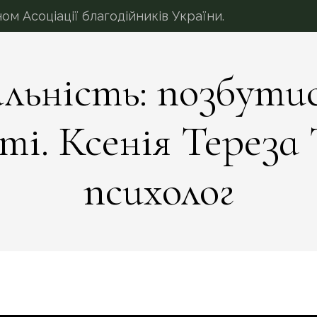
 Асоціації благодійників України.
льність: позбути
і. Ксенія Тереза 
психолог