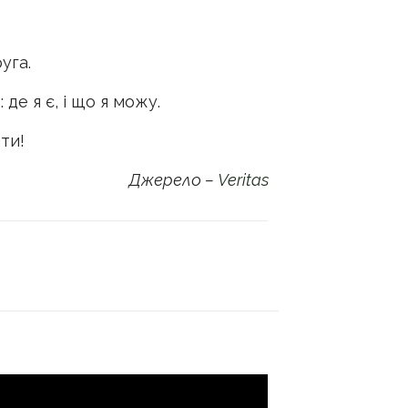
уга.
де я є, і що я можу.
ти!
Джерело –
Veritas