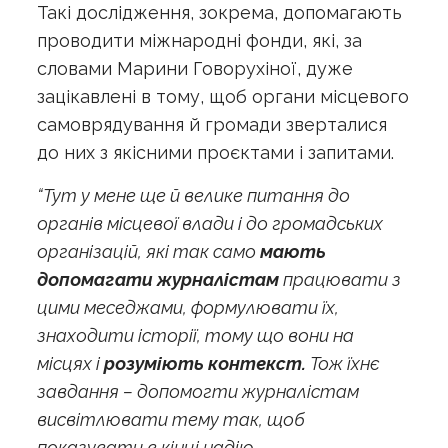
Такі дослідження, зокрема, допомагають
проводити міжнародні фонди, які, за
словами Марини Говорухіної, дуже
зацікавлені в тому, щоб органи місцевого
самоврядування й громади зверталися
до них з якісними проєктами і запитами.
“Тут у мене ще й велике питання до
органів місцевої влади і до громадських
організацій, які так само
мають
допомагати журналістам
працювати з
цими меседжами, формулювати їх,
знаходити історії, тому що вони на
місцях і
розуміють контекст.
Тож їхнє
завдання – допомогти журналістам
висвітлювати тему так, щоб
показувати в кінці надію.