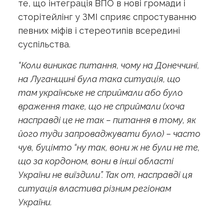
те, що інтеграція ВПО в нові громади і
сторітейлінг у ЗМІ сприяє спростуванню
певних міфів і стереотипів всередині
суспільства.
“Коли виникає питання, чому на Донеччині,
на Луганщині була така ситуація, що
там українське не сприймали або було
враження таке, що не сприймали (хоча
насправді це не так – питання в тому, як
його туди запроваджувати було) – часто
чув, буцімто “ну так, вони ж не були не те,
що за кордоном, вони в інші області
України не виїздили”. Так от, насправді ця
ситуація властива різним регіонам
України.