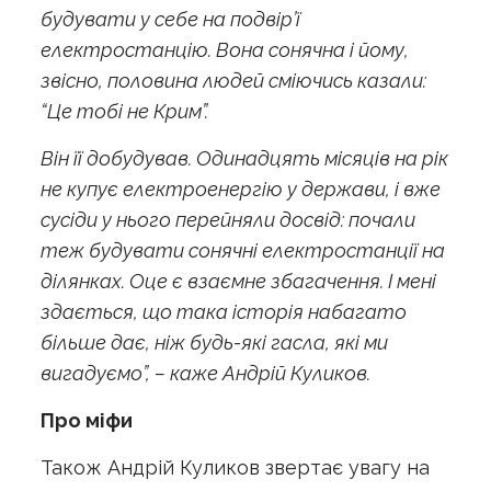
будувати у себе на подвір’ї
електростанцію. Вона сонячна і йому,
звісно, половина людей сміючись казали:
“Це тобі не Крим”.
Він її добудував. Одинадцять місяців на рік
не купує електроенергію у держави, і вже
сусіди у нього перейняли досвід: почали
теж будувати сонячні електростанції на
ділянках. Оце є взаємне збагачення. І мені
здається, що така історія набагато
більше дає, ніж будь-які гасла, які ми
вигадуємо”, – каже Андрій Куликов.
Про міфи
Також Андрій Куликов звертає увагу на