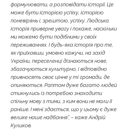
формулювати, а розповідати історії. Це
може бути історією успіху, історією
поневірянь і, зрештою, успіху. Людська
історія приверне увагу і покаже, наскільки
ми можемо бути подібними у своїх
переживаннях. І будь-яка історія про те,
як приїхавши, умовно кажучи, на захід
України, переселенці дізнаються нове,
збагачуються культурно, і відповідно
привносять своє цінне у ті громади, де
опиняються. Раптом дуже багато людей
стикнулись із потребою знаходити
спільну мову з тими, з ким вони не мали її
раніше. І мені здається, що у цьому є дуже
велике наше надбання”, – каже Андрій
Куликов.