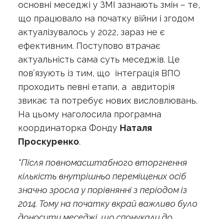
основні меседжі у ЗМІ зазнають змін – те,
що працювало на початку війни і згодом
актуалізувалось у 2022, зараз не є
ефективним. Поступово втрачає
актуальність сама суть меседжів. Це
пов’язують із тим, що інтеграція ВПО
проходить певні етапи, а авдиторія
звикає та потребує нових висловлювань.
На цьому наголосила програмна
координаторка Фонду
Наталя
Проскуренко
.
“Після повномасштабного вторгнення
кількість внутрішньо переміщених осіб
значно зросла у порівнянні з періодом із
2014. Тому на початку вкрай важливо було
доносити меседжі, що спонукали до