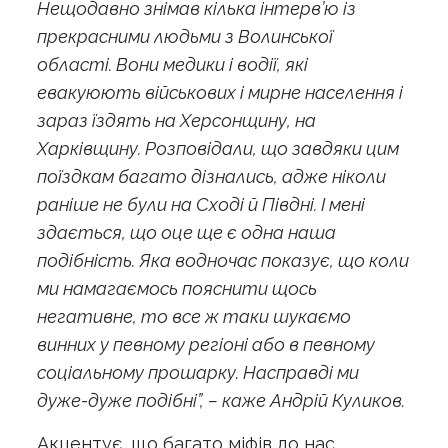
Нещодавно знімав кілька інтерв’ю із
прекрасними людьми з Волинської
області. Вони медики і водії, які
евакуюють військових і мирне населення і
зараз їздять на Херсонщину, на
Харківщину. Розповідали, що завдяки цим
поїздкам багато дізнались, адже ніколи
раніше не були на Сході й Півдні. І мені
здається, що оце ще є одна наша
подібність. Яка водночас показує, що коли
ми намагаємось пояснити щось
негативне, то все ж таки шукаємо
винних у певному регіоні або в певному
соціальному прошарку. Насправді ми
дуже-дуже подібні”, – каже Андрій Куликов.
Акцентує, що багато міфів до нас