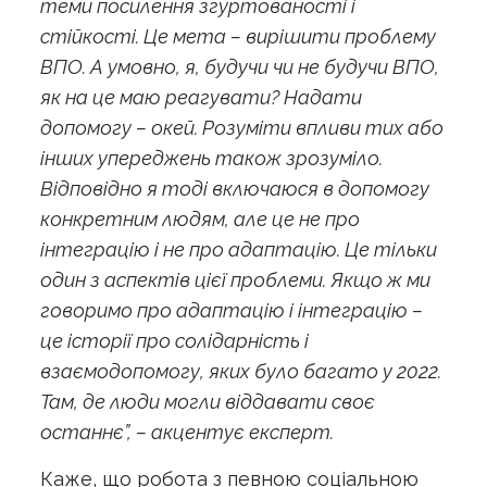
теми посилення згуртованості і
стійкості. Це мета – вирішити проблему
ВПО. А умовно, я, будучи чи не будучи ВПО,
як на це маю реагувати? Надати
допомогу – окей. Розуміти впливи тих або
інших упереджень також зрозуміло.
Відповідно я тоді включаюся в допомогу
конкретним людям, але це не про
інтеграцію і не про адаптацію. Це тільки
один з аспектів цієї проблеми. Якщо ж ми
говоримо про адаптацію і інтеграцію –
це історії про солідарність і
взаємодопомогу, яких було багато у 2022.
Там, де люди могли віддавати своє
останнє”, – акцентує експерт.
Каже, що робота з певною соціальною