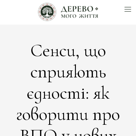
Сенси, що
сприяють
єдності: як
говорити про
ВПО у нових