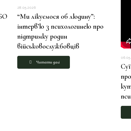
28.05.2026
 БО
“Ми лікуємося об людину”:
інтерв’ю з психологинею про
підтримку родин
військовослужбовців
06.05
Читати далі
Суї
про
кут
пс