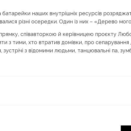
ла батарейки наших внутрішніх ресурсів розряджа
валися різні осередки. Один із них – «Дерево мог
апрямку, співавторкою й керівницею проєкту Лю
рити з тими, хто втратив домівки, про сепарування 
, зустрічі з відомими людьми, танцювальні па, зум