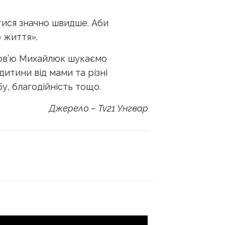
тися значно швидше. Аби
о життя».
бов’ю Михайлюк шукаємо
дитини від мами та різні
бу, благодійність тощо.
Джерело –
Tv21 Унгвар