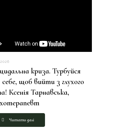
.2026
цидальна криза. Турбуйся
 себе, щоб вийти з глухого
а! Ксенія Тарнавська,
ихотерапевт
Читати далі