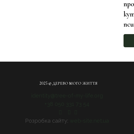
про
кут
пс
_
2025 © ДЕРЕВО МОГО ЖИТТЯ
identity@tree-of-my-life.org
+38 050 331 73 54
Розробка сайту:
web-site.net.ua