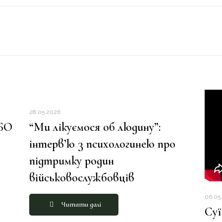
28.05.2026
 БО
“Ми лікуємося об людину”:
інтерв’ю з психологинею про
підтримку родин
військовослужбовців
06.05
Читати далі
Суї