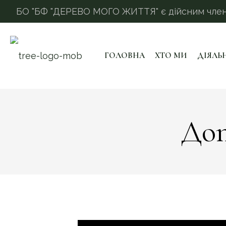
БО "БФ "ДЕРЕВО МОГО ЖИТТЯ" є дійсним членом
ГОЛОВНА
ХТО МИ
ДІЯЛЬ
Доп