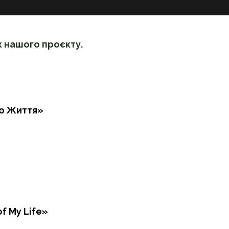
 нашого проєкту.
го Життя»
of My Life»