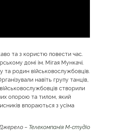
каво та з користю повести час.
рському домі ім. Мігая Мункачі.
ку та родин військовослужбовців.
рганізували навіть групу танців,
их військовослужбовців створили
них опорою та тилом, який
хисників впораються з усіма
Джерело –
Телекомпанія М-студіо