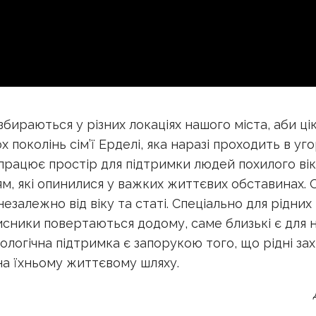
бираються у різних локаціях нашого міста, аби ці
 поколінь сім’ї Ерделі, яка наразі проходить в уго
 працює простір для підтримки людей похилого ві
м, які опинилися у важких життєвих обставинах. О
, незалежно від віку та статі. Спеціально для рідн
исники повертаються додому, саме близькі є для 
ологічна підтримка є запорукою того, що рідні за
а їхньому життєвому шляху.