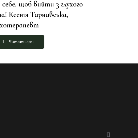
 себе, щоб вийти з глухого
а! Ксенія Тарнавська,
ихотерапевт
Читати далі