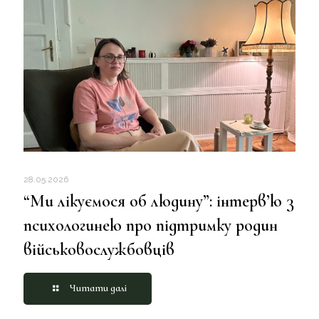
28.05.2026
“Ми лікуємося об людину”: інтерв’ю з
психологинею про підтримку родин
військовослужбовців
Читати далі