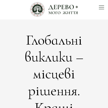
Глобальні
виклики –
місцеві
рішення.
Кращі