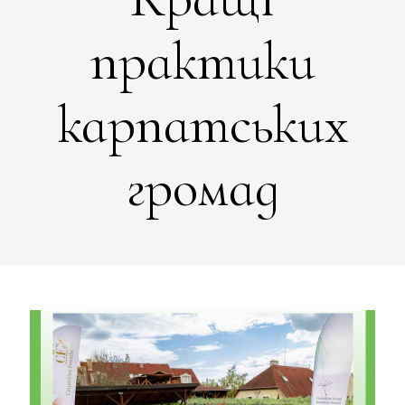
практики
карпатських
громад