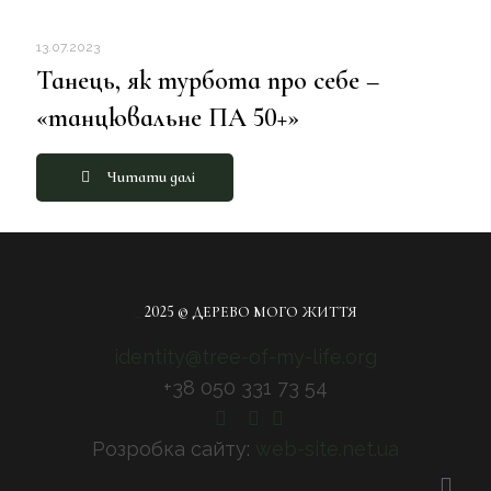
13.07.2023
Танець, як турбота про себе –
«танцювальне ПА 50+»
Читати далі
_
2025 © ДЕРЕВО МОГО ЖИТТЯ
identity@tree-of-my-life.org
+38 050 331 73 54
Розробка сайту:
web-site.net.ua