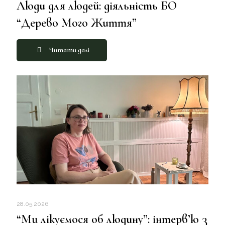
Люди для людей: діяльність БО
“Дерево Мого Життя”
Читати далі
28.05.2026
“Ми лікуємося об людину”: інтерв’ю з