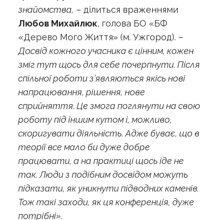
знайомства,
– ділиться враженнями
Любов Михайлюк
, голова БО «БФ
«Дерево Мого Життя» (м. Ужгород). –
Досвід кожного учасника є цінним, кожен
зміг тут щось для себе почерпнути. Після
спільної роботи з’являються якісь нові
напрацювання, рішення, нове
сприйняття. Це змога поглянути на свою
роботу під іншим кутом і, можливо,
скоригувати діяльність. Адже буває, що в
теорії все мало би дуже добре
працювати, а на практиці щось іде не
так. Люди з подібним досвідом можуть
підказати, як уникнути підводних каменів.
Тож такі заходи, як ця конференція, дуже
потрібні».