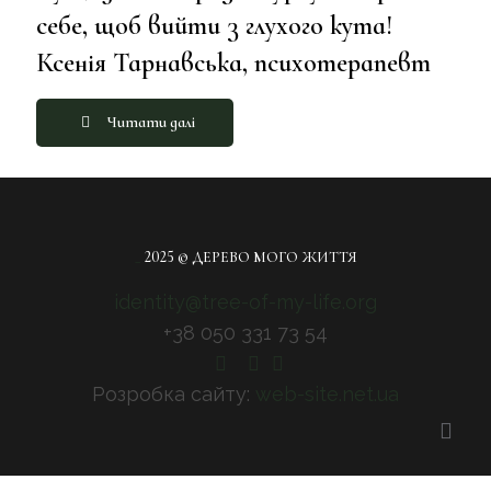
себе, щоб вийти з глухого кута!
Ксенія Тарнавська, психотерапевт
Читати далі
_
2025 © ДЕРЕВО МОГО ЖИТТЯ
identity@tree-of-my-life.org
+38 050 331 73 54
Розробка сайту:
web-site.net.ua