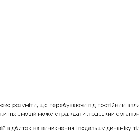
аємо розуміти, що перебуваючи під постійним впл
рожитих емоцій може страждати людський організм
й відбиток на виникнення і подальшу динаміку ті