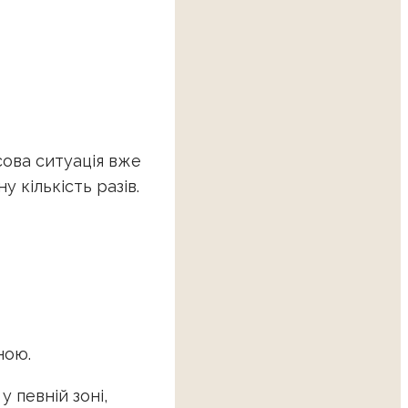
есова ситуація вже
кількість разів.
ною.
 певній зоні,