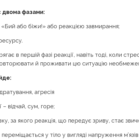
с двома фазами:
и «Бий або біжи!» або реакцією завмирання;
ресурсу.
ягає в першій фазі реакції, навіть тоді, коли стр
овторювати й проживати цю ситуацію необмежену 
йде:
здратування, агресія
 – відчай, сум, горе;
ку, за якого реакція, що передує зриву, стає звич
ереміщається у тіло у вигляді напруження м’язів у