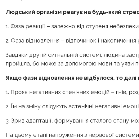
Людський організм реагує на будь-який стре
1. Фаза реакції – залежно від ступеня небезпек
2. Фаза відновлення – відпочинок і накопичення 
Завдяки другій сигнальній системі, людина застр
пройшла, бо може за допомогою мови та уяви п
Якщо фази відновлення не відбулося, то далі 
1. Прояв негативних стенічних емоцій – гнів, ро
2. Їм на зміну слідують астенічні негативні емоції
3. Зрив адаптації, формування сталого стану моз
На цьому етапі напруження з нервової системи п