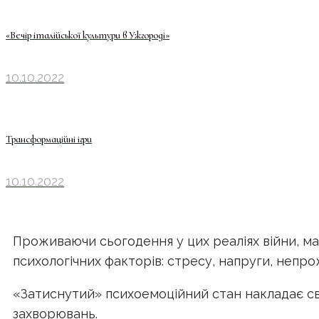
«Вечір італійської культури в Ужгороді»
10.10.2022
Трансформаційні ігри
10.10.2022
Проживаючи сьогодення у цих реаліях війни, м
психологічних факторів: стресу, напруги, неп
«Затиснутий» психоемоційний стан накладає сві
захворювань.