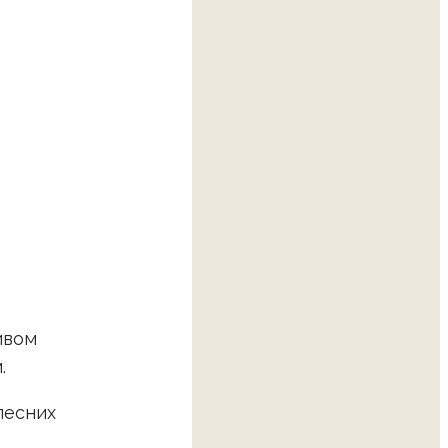
ивом
.
лесних