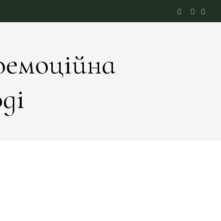
оемоційна
ді