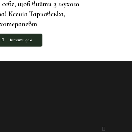
 себе, щоб вийти з глухого
а! Ксенія Тарнавська,
ихотерапевт
Читати далі