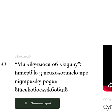
28.05.2026
 БО
“Ми лікуємося об людину”:
інтерв’ю з психологинею про
підтримку родин
військовослужбовців
06.05
Читати далі
Суї