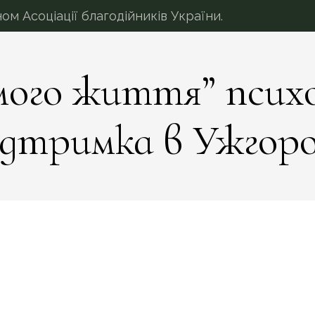
 Асоціації благодійників України.
мого життя” псих
ідтримка в Ужгоро