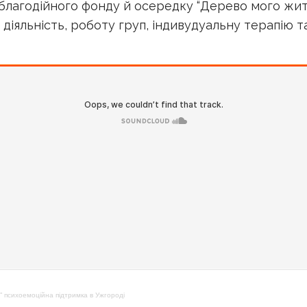
лагодійного фонду й осередку “Дерево мого життя
іяльність, роботу груп, індивудуальну терапію та
” психоемоційна підтримка в Ужгороді