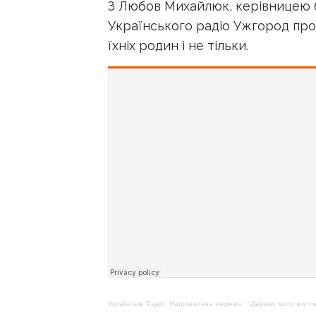
З Любов Михайлюк, керівницею б
Українського радіо Ужгород про д
їхніх родин і не тільки.
Українське Радіо. Національна мережа
·
“Дерево мого життя