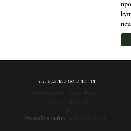
про
кут
пс
_
2025 © ДЕРЕВО МОГО ЖИТТЯ
identity@tree-of-my-life.org
+38 050 331 73 54
Розробка сайту:
web-site.net.ua