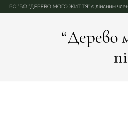
БО "БФ "ДЕРЕВО МОГО ЖИТТЯ" є дійсним членом
“Дерево 
п