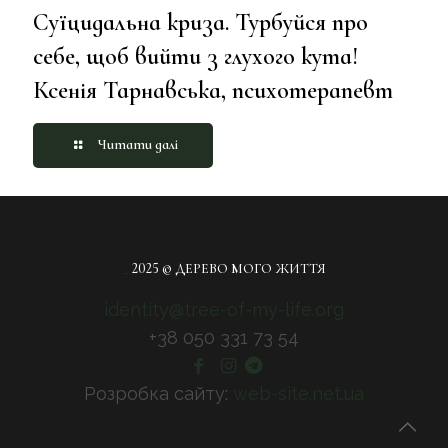
Суїцидальна криза. Турбуйся про
себе, щоб вийти з глухого кута!
Ксенія Тарнавська, психотерапевт
Читати далі
_
2025 © ДЕРЕВО МОГО ЖИТТЯ
identity@tree-of-my-life.org
+38 050 331 73 54
Розробка сайту:
web-site.net.ua