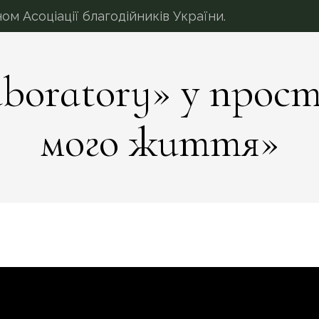
 Асоціації благодійників України.
aboratory» у прос
мого життя»