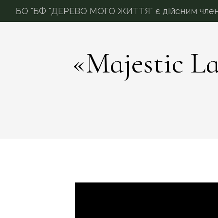
БО "БФ "ДЕРЕВО МОГО ЖИТТЯ" є дійсним членом
«Majestic L