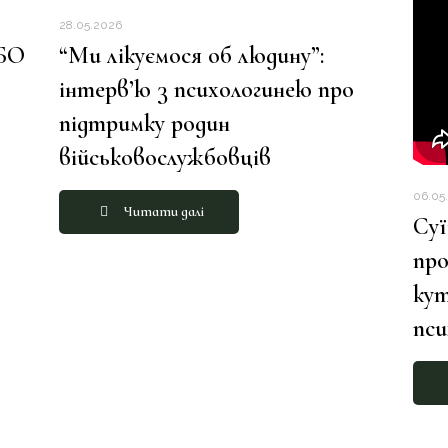
28.05.2026
 БО
“Ми лікуємося об людину”:
інтерв’ю з психологинею про
підтримку родин
військовослужбовців
06.05
Читати далі
Суї
про
кут
пс