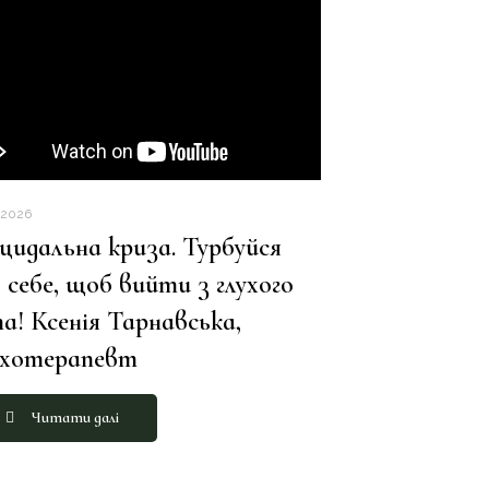
.2026
цидальна криза. Турбуйся
 себе, щоб вийти з глухого
а! Ксенія Тарнавська,
ихотерапевт
Читати далі