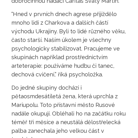
dobročinnou nadací Caritas Svatý Martin.
“Hned v prvních dnech agrese přijíždělo
mnoho lidí z Charkova a dalších částí
východu Ukrajiny. Byli to lidé různého věku,
často starší. Naším úkolem je všechny
psychologicky stabilizovat. Pracujeme ve
skupinách například prostřednictvím
arteterapie: používáme hudbu či tanec,
dechová cvičení,” říká psycholožka.
Do jedné skupiny dochází i
pětaosmdesátiletá žena, která uprchla z
Mariupolu. Toto přístavní město Rusové
nadále okupují. Obléhali ho na začátku roku
téměř tři měsíce a neustálá dělostřelecká
palba zanechala jeho velkou část v