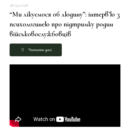
28.05.2026
“Ми лікуємося об людину”: інтерв’ю з
психологинею про підтримку родин
військовослужбовців
Читати далі