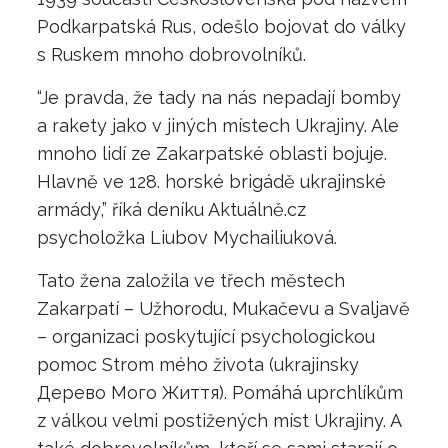
Podkarpatská Rus, odešlo bojovat do války
s Ruskem mnoho dobrovolníků.
“Je pravda, že tady na nás nepadají bomby
a rakety jako v jiných místech Ukrajiny. Ale
mnoho lidí ze Zakarpatské oblasti bojuje.
Hlavně ve 128. horské brigádě ukrajinské
armády,” říká deníku Aktuálně.cz
psycholožka Liubov Mychailiuková.
Tato žena založila ve třech městech
Zakarpatí – Užhorodu, Mukačevu a Svaljavě
– organizaci poskytující psychologickou
pomoc Strom mého života (ukrajinsky
Дерево Мого Життя). Pomáhá uprchlíkům
z válkou velmi postižených míst Ukrajiny. A