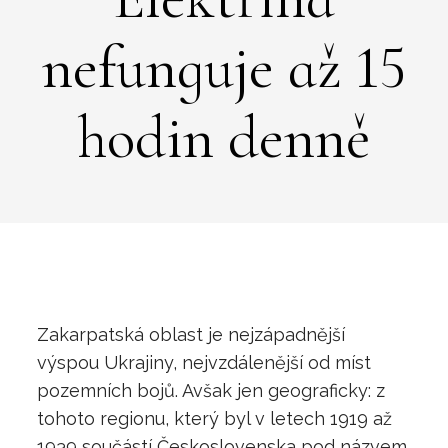
nefunguje až 15
hodin denně
Zakarpatská oblast je nejzápadnější
výspou Ukrajiny, nejvzdálenější od míst
pozemních bojů. Avšak jen geograficky: z
tohoto regionu, který byl v letech 1919 až
1939 součástí Československa pod názvem