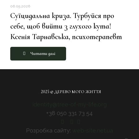
06.05.2026
Суїцидальна криза. Турбуйся про
себе, щоб вийти з глухого кута!
Ксенія Тарнавська, психотерапевт
Читати далі
_
2025 © ДЕРЕВО МОГО ЖИТТЯ
identity@tree-of-my-life.org
+38 050 331 73 54
Розробка сайту:
web-site.net.ua