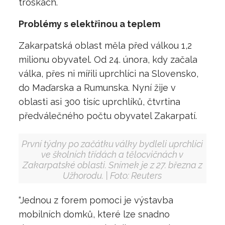
troskách.
Problémy s elektřinou a teplem
Zakarpatská oblast měla před válkou 1,2
milionu obyvatel. Od 24. února, kdy začala
válka, přes ni mířili uprchlíci na Slovensko,
do Maďarska a Rumunska. Nyní žije v
oblasti asi 300 tisíc uprchlíků, čtvrtina
předválečného počtu obyvatel Zakarpatí.
První týdny po začátku války bydleli uprchlíci
ve školních třídách a tělocvičnách v
Zakarpatské oblasti. Snímek je z 27. března z
Užhorodu. | Foto: Reuters
“Jednou z forem pomoci je výstavba
mobilních domků, které lze snadno