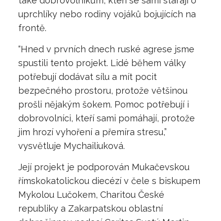
také dobrovolníkům, kteří se sami starají o
uprchlíky nebo rodiny vojáků bojujících na
frontě.
“Hned v prvních dnech ruské agrese jsme
spustili tento projekt. Lidé během války
potřebují dodávat sílu a mít pocit
bezpečného prostoru, protože většinou
prošli nějakým šokem. Pomoc potřebují i
dobrovolníci, kteří sami pomáhají, protože
jim hrozí vyhoření a přemíra stresu,”
vysvětluje Mychailiuková.
Její projekt je podporován Mukačevskou
římskokatolickou diecézí v čele s biskupem
Mykolou Lučokem, Charitou České
republiky a Zakarpatskou oblastní