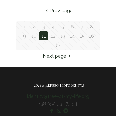
Prev page
1
2
3
4
5
6
7
8
9
10
11
12
13
14
15
16
17
Next page
_
2025 © ДЕРЕВО МОГО ЖИТТЯ
identity@tree-of-my-life.org
+38 050 331 73 54