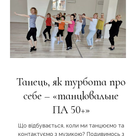
Танець, як турбота про
себе – «танцювальне
ПА 50+»
Що відбувається, коли ми танцюємо та
контактуємо з музикою? Подивимось з